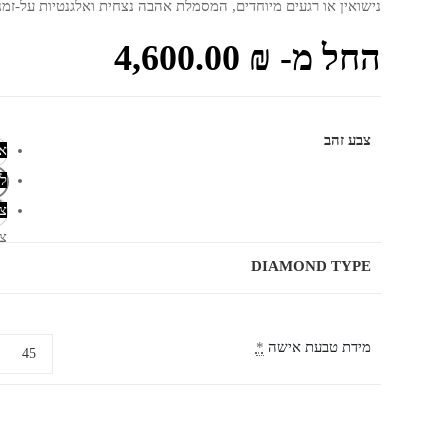
נישואין או רגעים מיוחדים, המסמלת אהבה נצחית ואלגנטיות על-זמנ
החל מ-
₪
4,600.00
צבע זהב
א
א
לב
לב
צ
צ
DIAMOND TYPE
מידת טבעת אישה
*