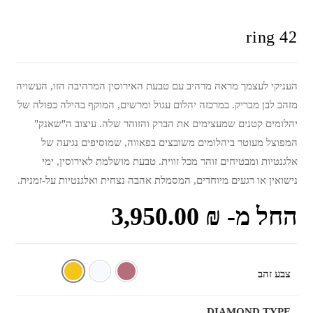
ring 42
העניקי לעצמך מראה מרהיב עם טבעת האירוסין המרהיבה הזו, העשויה
מזהב לבן מבריק. במרכזה יהלום עגול ומרשים, המוקף בהילה כפולה של
יהלומים קטנים שמעצימים את הברק והזוהר שלה. עיצוב ה"שאנק"
המפוצל מעוטר ביהלומים משובצים בפאווה, שמוסיפים נגיעה של
אלגנטיות ומבטיחים זוהר מכל זווית. טבעת מושלמת לאירוסין, ימי
נישואין או רגעים מיוחדים, המסמלת אהבה נצחית ואלגנטיות על-זמנית.
החל מ-
₪
3,950.00
צבע זהב
אדום
לבן
צהוב
DIAMOND TYPE