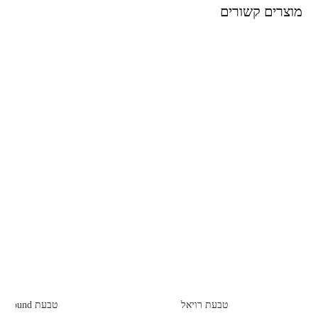
מוצרים קשורים
טבעת רויאל
טבעת round and around