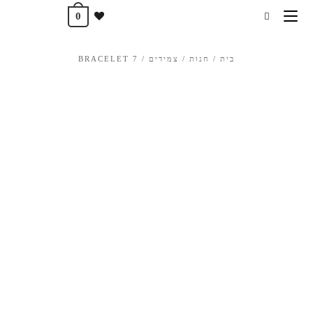
לתוכן
0
בית
/
חנות
/
צמידים
/
BRACELET 7