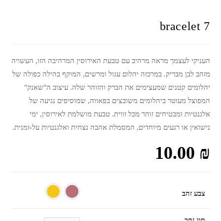
bracelet 7
העניקי לעצמך מראה מרהיב עם טבעת האירוסין המרהיבה הזו, העשויה
מזהב לבן מבריק. במרכזה יהלום עגול ומרשים, המוקף בהילה כפולה של
יהלומים קטנים שמעצימים את הברק והזוהר שלה. עיצוב ה"שאנק"
המפוצל מעוטר ביהלומים משובצים בפאווה, שמוסיפים נגיעה של
אלגנטיות ומבטיחים זוהר מכל זווית. טבעת מושלמת לאירוסין, ימי
נישואין או רגעים מיוחדים, המסמלת אהבה נצחית ואלגנטיות על-זמנית.
10.00
₪
צבע זהב
אדום
צהוב
סוג זהב