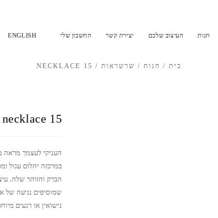
חנות
העיצוב שלכם
יצירת קשר
החשבון שלי
ENGLISH
בית
/
חנות
/
שרשראות
/
NECKLACE 15
necklace 15
העניקי לעצמך מראה מר
במרכזה יהלום עגול ומ
הברק והזוהר שלה. עיצ
שמוסיפים נגיעה של אלג
נישואין או רגעים מיו